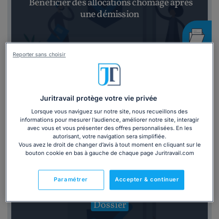
Bénéficier des allocations chômage après
une démission
Reporter sans choisir
Dossier
Juritravail protège votre vie privée
Comment bénéficier des allocations
Lorsque vous naviguez sur notre site, nous recueillons des
informations pour mesurer l’audience, améliorer notre site, interagir
chômage ?
avec vous et vous présenter des offres personnalisées. En les
autorisant, votre navigation sera simplifiée.
Vous avez le droit de changer d’avis à tout moment en cliquant sur le
bouton cookie en bas à gauche de chaque page Juritravail.com
Paramétrer
Accepter & continuer
Dossier