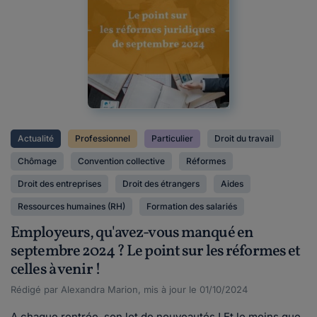
Actualité
Professionnel
Particulier
Droit du travail
Chômage
Convention collective
Réformes
Droit des entreprises
Droit des étrangers
Aides
Ressources humaines (RH)
Formation des salariés
Employeurs, qu'avez-vous manqué en
septembre 2024 ? Le point sur les réformes et
celles à venir !
Rédigé par Alexandra Marion, mis à jour le 01/10/2024
A chaque rentrée, son lot de nouveautés ! Et le moins que