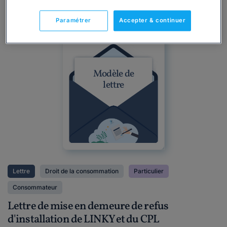
Paramétrer
Accepter & continuer
Modèle de
lettre
Lettre
Droit de la consommation
Particulier
Consommateur
Lettre de mise en demeure de refus
d'installation de LINKY et du CPL