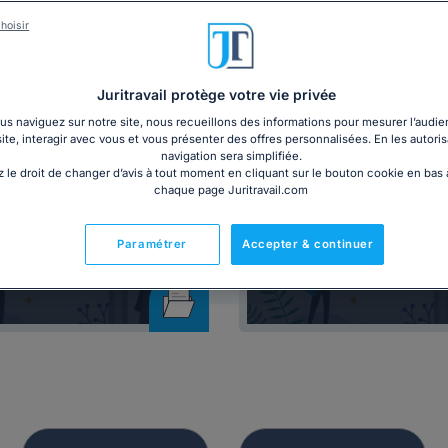
vention collective à jour des derniers accords, ainsi que des mo
hoisir
Juritravail protège votre vie privée
s naviguez sur notre site, nous recueillons des informations pour mesurer l’audie
site, interagir avec vous et vous présenter des offres personnalisées. En les autoris
navigation sera simplifiée.
 le droit de changer d’avis à tout moment en cliquant sur le bouton cookie en bas
chaque page Juritravail.com
Dossier
Affichage
 du salarié inapte au
Panneau d'affic
Paramétrer
Accepter & continuer
travail
obligatoire 20