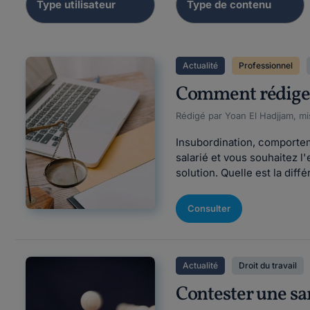
Actualité
Professionnel
Comment rédiger 
Rédigé par Yoan El Hadjjam, mi
Insubordination, comportem
salarié et vous souhaitez l'
solution. Quelle est la diff
Consulter
Actualité
Droit du travail
Contester une san