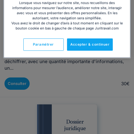
prévention et sécurité privée IDCC 1351
Lorsque vous naviguez sur notre site, nous recueillons des
informations pour mesurer l’audience, améliorer notre site, interagir
Rédigé par Alice Lachaise, mis à jour le 15/06/2026
avec vous et vous présenter des offres personnalisées. En les
autorisant, votre navigation sera simplifiée.
Notre synthèse juridique pour vous aider à connaître les
Vous avez le droit de changer d’avis à tout moment en cliquant sur le
points essentiels de la CCN prévention et sécurité privée
bouton cookie en bas à gauche de chaque page Juritravail.com
Vous perdez un temps précieux à chercher des
informations dans votre convention collective et vous
Paramétrer
Accepter & continuer
n'êtes jamais sûr de votre interprétation. ⚠ Une
convention collective est généralement difficile à
déchiffrer, avec une quantité importante d'informations,
un...
30€
Consulter
Dossier
juridique