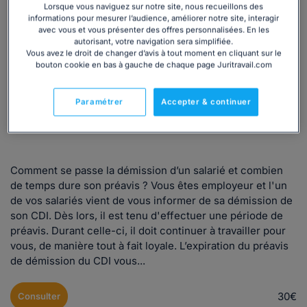
Lorsque vous naviguez sur notre site, nous recueillons des
informations pour mesurer l’audience, améliorer notre site, interagir
Dossier
Professionnel
Droit du travail
avec vous et vous présenter des offres personnalisées. En les
Rupture du contrat de travail
Démission
Chômage
CDI
autorisant, votre navigation sera simplifiée.
Vous avez le droit de changer d’avis à tout moment en cliquant sur le
Contrats de Travail
bouton cookie en bas à gauche de chaque page Juritravail.com
Démission d'un salarié en CDI : préavis,
procédures...
Paramétrer
Accepter & continuer
Rédigé par L'équipe Juritravail, mis à jour le 03/04/2024
Comment se passe la démission d’un salarié et combien
de temps dure son préavis ? Vous êtes employeur et l'un
de vos salariés vient de vous informer de sa démission de
son CDI. Dès lors, il est tenu d'effectuer une période de
préavis. Durant celle-ci, il doit continuer à travailler pour
vous, de manière tout à fait loyale. L’expiration du préavis
de démission du CDI vous...
30€
Consulter