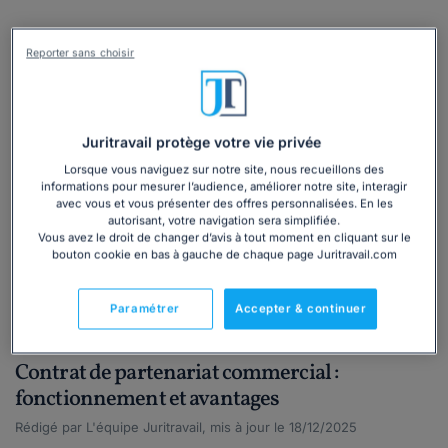
Reporter sans choisir
Juritravail protège votre vie privée
Lorsque vous naviguez sur notre site, nous recueillons des
informations pour mesurer l’audience, améliorer notre site, interagir
avec vous et vous présenter des offres personnalisées. En les
autorisant, votre navigation sera simplifiée.
Vous avez le droit de changer d’avis à tout moment en cliquant sur le
bouton cookie en bas à gauche de chaque page Juritravail.com
Actualité
Droit commercial
Gérer son activité commerciale
Paramétrer
Accepter & continuer
Professionnel
Contrat de partenariat commercial :
fonctionnement et avantages
Rédigé par L'équipe Juritravail, mis à jour le 18/12/2025