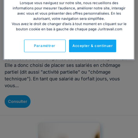
Lorsque vous naviguez sur notre site, nous recueillons des
Chômage partiel des cadres au forfait jours :
informations pour mesurer l’audience, améliorer notre site, interagir
avec vous et vous présenter des offres personnalisées. En les
comment ça marche ?
autorisant, votre navigation sera simplifiée.
Vous avez le droit de changer d’avis à tout moment en cliquant sur le
Rédigé par Alice Lachaise, mis à jour le 25/02/2026
bouton cookie en bas à gauche de chaque page Juritravail.com
L'entreprise dans laquelle vous travaillez souffre de la
conjoncture économique, rencontre des difficultés
Paramétrer
Accepter & continuer
d'approvisionnement, ou encore, doit faire face à un cas
de sinistre ou d'intempéries de caractère exceptionnel.
Elle a donc choisi de placer ses salariés en chômage
partiel (dit aussi "activité partielle" ou "chômage
technique"). En tant que salarié au forfait jours, vous
vous...
Consulter