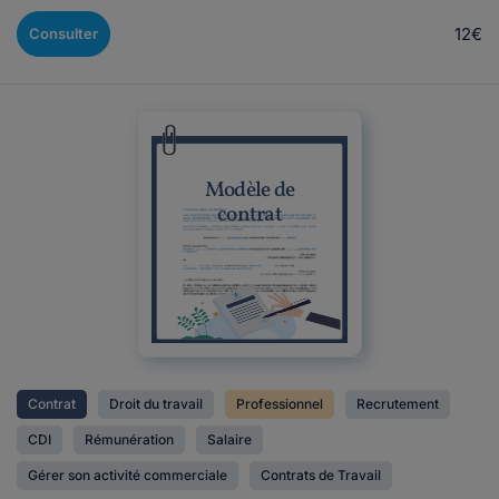
12€
Consulter
Modèle de
contrat
Contrat
Droit du travail
Professionnel
Recrutement
CDI
Rémunération
Salaire
Gérer son activité commerciale
Contrats de Travail