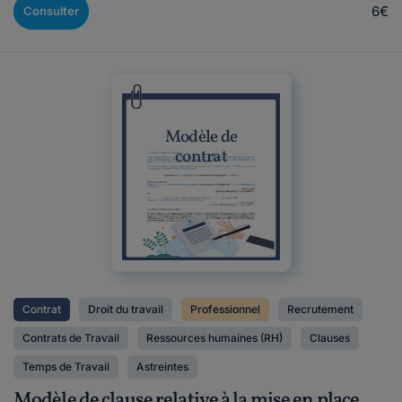
6€
Consulter
Modèle de
contrat
Contrat
Droit du travail
Professionnel
Recrutement
Contrats de Travail
Ressources humaines (RH)
Clauses
Temps de Travail
Astreintes
Modèle de clause relative à la mise en place