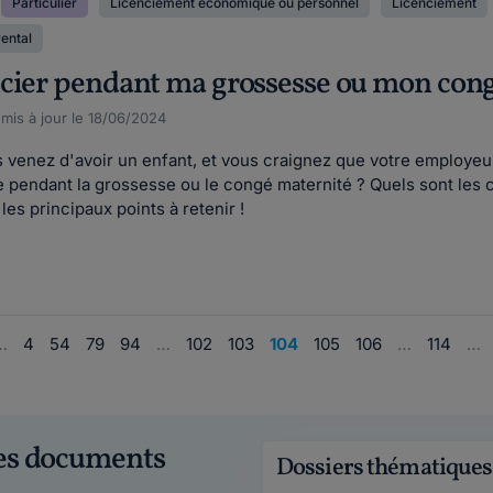
Particulier
Licenciement économique ou personnel
Licenciement
ental
cier pendant ma grossesse ou mon cong
 mis à jour le 18/06/2024
 venez d'avoir un enfant, et vous craignez que votre employeur
e pendant la grossesse ou le congé maternité ? Quels sont les 
 les principaux points à retenir !
…
4
54
79
94
…
102
103
104
105
106
…
114
…
ces documents
Dossiers thématiques