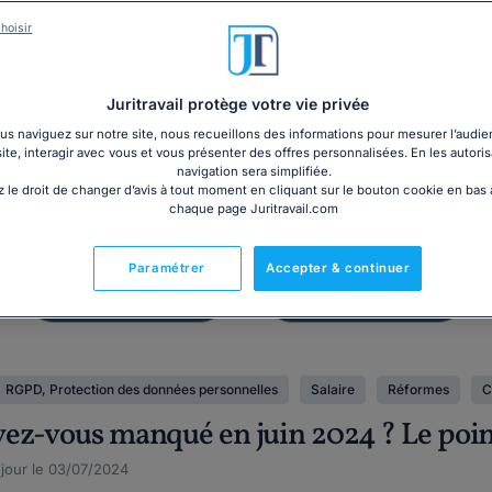
Dossier
Affichage
hoisir
 du salarié inapte au
Panneau d'affic
travail
obligatoire 20
Juritravail protège votre vie privée
s naviguez sur notre site, nous recueillons des informations pour mesurer l’audie
site, interagir avec vous et vous présenter des offres personnalisées. En les autoris
navigation sera simplifiée.
 le droit de changer d’avis à tout moment en cliquant sur le bouton cookie en bas
chaque page Juritravail.com
Paramétrer
Accepter & continuer
RGPD, Protection des données personnelles
Salaire
Réformes
C
z-vous manqué en juin 2024 ? Le point s
 jour le 03/07/2024