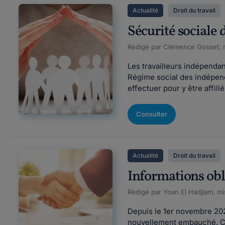
Actualité
Droit du travail
Sécurité sociale d
Rédigé par Clémence Gosset, m
Les travailleurs indépenda
Régime social des indépend
effectuer pour y être affili
Consulter
Actualité
Droit du travail
Informations obli
Rédigé par Yoan El Hadjjam, mi
Depuis le 1er novembre 2023
nouvellement embauché. Cet