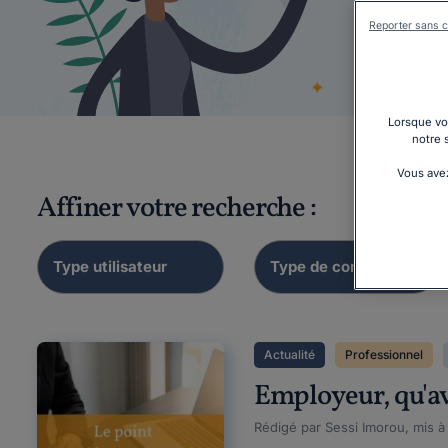
Reporter sans c
Droits
Lorsque vou
notre 
Vous avez
Affiner votre recherche :
Actualité
Professionnel
Employeur, qu'ave
Rédigé par Sessi Imorou, mis à