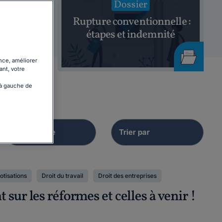
Dossier
hage
Rupture conventionnelle :
26
étapes et indemnité
nce, améliorer
ant, votre
 à gauche de
otisations
Droit du travail
Droit des entreprises
ur les réformes et celles à venir !