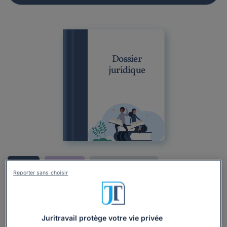
Dossier
juridique
Dossier
Particulier
Droit de l'immobilier
Reporter sans choisir
Troubles de voisinage
Propriété immobilière
Litiges
Achat ou vente immobilier : que faire en cas de
litige après la signature ?
Juritravail protège votre vie privée
Rédigé par Paul Augustin Cissé, mis à jour le 04/08/2026