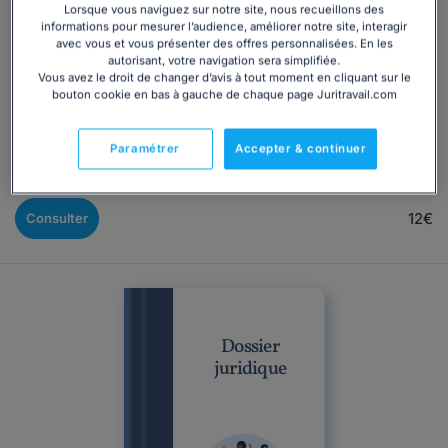
Lorsque vous naviguez sur notre site, nous recueillons des
informations pour mesurer l’audience, améliorer notre site, interagir
Achat ou vente immobilière : connaissez vos droits pour
avec vous et vous présenter des offres personnalisées. En les
éviter les litiges L'achat ou la vente d'un bien immobilier
autorisant, votre navigation sera simplifiée.
(achevé ou à construire) est une opération importante qui
Vous avez le droit de changer d’avis à tout moment en cliquant sur le
bouton cookie en bas à gauche de chaque page Juritravail.com
peut donner lieu à de nombreux litiges. Vice caché, retard
de livraison, annulation de la vente, responsabilité du
vendeur, du notaire ou de l'agent immobilier, etc. Les
Paramétrer
Accepter & continuer
règles applicables sont nombreuses et...
12€
Consulter
Dossier
juridique