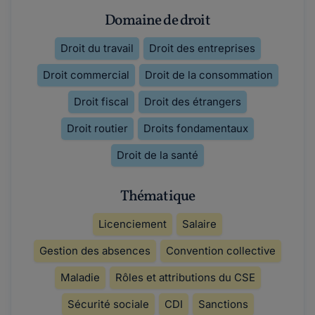
Domaine de droit
Droit du travail
Droit des entreprises
Droit commercial
Droit de la consommation
Droit fiscal
Droit des étrangers
Droit routier
Droits fondamentaux
Droit de la santé
Thématique
Licenciement
Salaire
Gestion des absences
Convention collective
Maladie
Rôles et attributions du CSE
Sécurité sociale
CDI
Sanctions