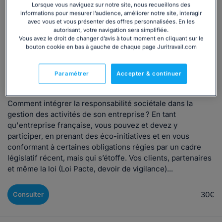
Lorsque vous naviguez sur notre site, nous recueillons des
RSE (Responsabilité Sociétale des Entreprises)
Droit du travail
informations pour mesurer l’audience, améliorer notre site, interagir
avec vous et vous présenter des offres personnalisées. En les
Mise en conformité
autorisant, votre navigation sera simplifiée.
Vous avez le droit de changer d’avis à tout moment en cliquant sur le
Démarches RSE : intégrez les enjeux de la
bouton cookie en bas à gauche de chaque page Juritravail.com
responsabilité sociétale dans votre entreprise
Rédigé par L'équipe Juritravail, mis à jour le 10/06/2024
Paramétrer
Accepter & continuer
Comment intégrer la responsabilité sociétale dans la
gestion des activités de son entreprise ? En tant
qu'entreprise française, vous pouvez et devez y
participer, en prenant des éco-initiatives et en vous
conformant à certaines obligations régies par un cadre
législatif récent, mais qui s’étoffe. Vos clients, partenaires
et même la loi (Loi Pacte, devoir de vigilance)...
30€
Consulter