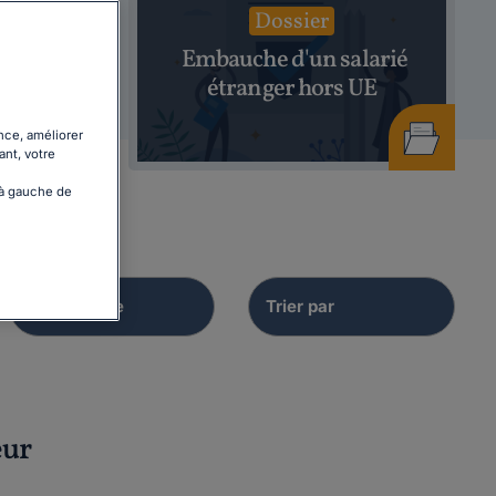
Dossier
hage
Embauche d'un salarié
26
étranger hors UE
nce, améliorer
ant, votre
 à gauche de
eur