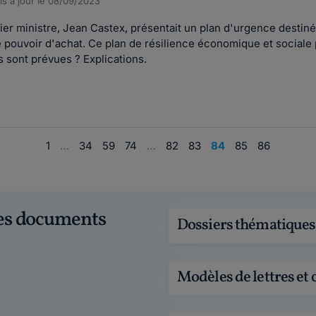
s à jour le 08/09/2023
er ministre, Jean Castex, présentait un plan d'urgence destiné 
e pouvoir d'achat. Ce plan de résilience économique et sociale
s sont prévues ? Explications.
1
…
34
59
74
…
82
83
84
85
86
ces documents
Dossiers thématiques
Modèles de lettres et 