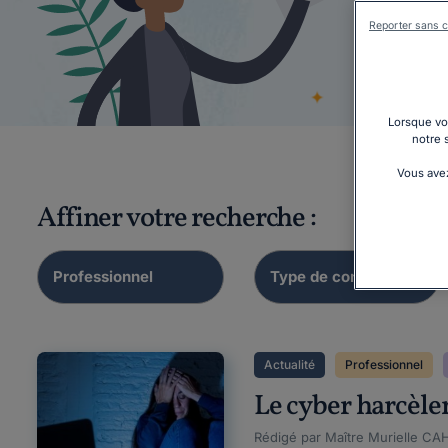
Reporter sans c
Élect
Lorsque vou
notre 
Vous avez
Affiner votre recherche :
Actualité
Professionnel
Le cyber harcèlem
Rédigé par Maître Murielle CAH