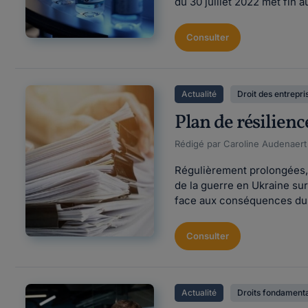
du 30 juillet 2022 met fin 
Consulter
Actualité
Droit des entrepri
Plan de résilienc
Rédigé par Caroline Audenaert F
Régulièrement prolongées, 
de la guerre en Ukraine sur
face aux conséquences du c
Consulter
Actualité
Droits fondament