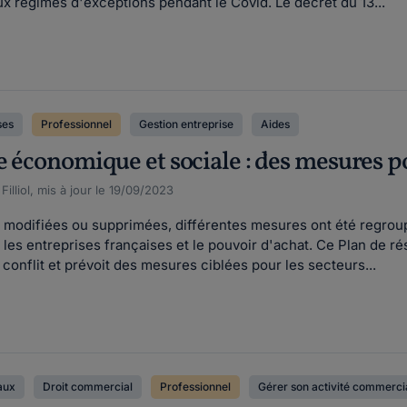
aux régimes d'exceptions pendant le Covid. Le décret du 13...
ses
Professionnel
Gestion entreprise
Aides
e économique et sociale : des mesures p
illiol, mis à jour le 19/09/2023
modifiées ou supprimées, différentes mesures ont été regroupé
 les entreprises françaises et le pouvoir d'achat. Ce Plan de ré
onflit et prévoit des mesures ciblées pour les secteurs...
aux
Droit commercial
Professionnel
Gérer son activité commerci