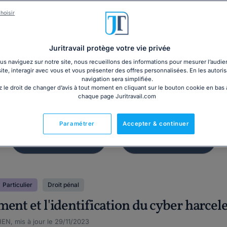
Dossier
Affichage
hoisir
ions et mise en place
Panneau d'affic
du CSE
obligatoire 20
Juritravail protège votre vie privée
s naviguez sur notre site, nous recueillons des informations pour mesurer l’audie
site, interagir avec vous et vous présenter des offres personnalisées. En les autoris
navigation sera simplifiée.
 le droit de changer d’avis à tout moment en cliquant sur le bouton cookie en bas
chaque page Juritravail.com
Paramétrer
Accepter & continuer
Particulier
Droit pénal
ent et l'identification du cyber harcel
EN, mis à jour le 29/11/2023