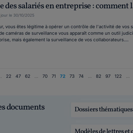
 des salariés en entreprise : comment l
à jour le 30/10/2025
, vous êtes légitime à opérer un contrôle de l'activité de vos sa
if de caméras de surveillance vous apparaît comme un outil judi
rise, mais également la surveillance de vos collaborateurs....
…
22
47
62
…
70
71
72
73
74
…
82
97
122
…
ces documents
Dossiers thématiques
Modèles de lettres et 