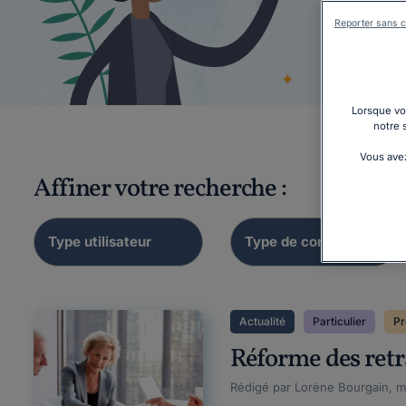
Reporter sans c
Droits
Lorsque vou
notre 
Vous avez
Affiner votre recherche :
Actualité
Particulier
Pr
Réforme des retra
Rédigé par Lorène Bourgain, mi