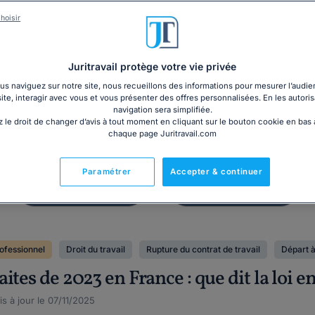
Dossier
Affichage
hoisir
 du salarié inapte au
Panneau d'affic
travail
obligatoire 20
Juritravail protège votre vie privée
s naviguez sur notre site, nous recueillons des informations pour mesurer l’audie
site, interagir avec vous et vous présenter des offres personnalisées. En les autoris
navigation sera simplifiée.
 le droit de changer d’avis à tout moment en cliquant sur le bouton cookie en bas
chaque page Juritravail.com
Paramétrer
Accepter & continuer
ofessionnel
Droit du travail
Rupture du contrat de travail
Départ à 
ites de 2023 en France : que dit la loi e
s à jour le 07/11/2025