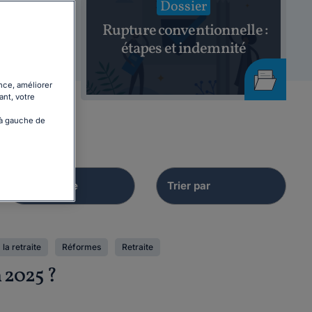
Dossier
hage
Rupture conventionnelle :
26
étapes et indemnité
nce, améliorer
ant, votre
 à gauche de
la retraite
Réformes
Retraite
n 2025 ?