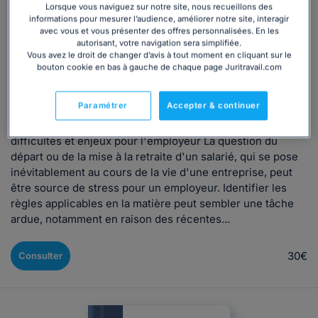
Lorsque vous naviguez sur notre site, nous recueillons des
Gérer le départ et la mise à la retraite du
informations pour mesurer l’audience, améliorer notre site, interagir
avec vous et vous présenter des offres personnalisées. En les
salarié : maîtrisez vos obligations et les
autorisant, votre navigation sera simplifiée.
formalités
Vous avez le droit de changer d’avis à tout moment en cliquant sur le
bouton cookie en bas à gauche de chaque page Juritravail.com
Rédigé par Lorène Bourgain, mis à jour le 18/03/2026
Paramétrer
Accepter & continuer
Demande de départ ou mise à la retraite d'un salarié :
difficultés et enjeux pour l'employeur La question du
départ ou de la mise à la retraite d'un salarié, qui se pose
inévitablement au cours de la vie d'une entreprise, peut
être source de stress pour un employeur. Identifier les
règles applicables en la matière peut sembler une tâche
ardue, notamment en raison des récentes...
30€
Consulter