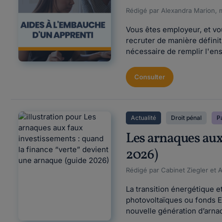
Rédigé par Alexandra Marion, m
Vous êtes employeur, et vou
recruter de manière définit
nécessaire de remplir l'en
Consulter
Actualité
Droit pénal
Pa
Les arnaques aux
2026)
Rédigé par Cabinet Ziegler et 
La transition énergétique e
photovoltaïques ou fonds E
nouvelle génération d’arnaq