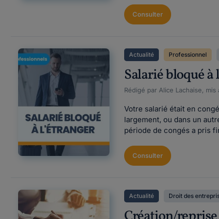
Consulter
Actualité
Professionnel
Salarié bloqué à
Rédigé par Alice Lachaise, mis
Votre salarié était en cong
largement, ou dans un autr
période de congés a pris f
Consulter
Actualité
Droit des entrepri
Création/reprise 