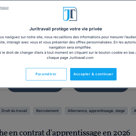
Dossier
Affichage
hoisir
ions et mise en place
Panneau d'affic
du CSE
obligatoire 20
Juritravail protège votre vie privée
s naviguez sur notre site, nous recueillons des informations pour mesurer l’audie
site, interagir avec vous et vous présenter des offres personnalisées. En les autoris
navigation sera simplifiée.
 le droit de changer d’avis à tout moment en cliquant sur le bouton cookie en bas
chaque page Juritravail.com
Paramétrer
Accepter & continuer
Droit du travail
Recrutement
Alternance, apprentissage, stage
A
he en contrat d'apprentissage en 2026