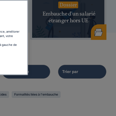
Dossier
hage
Embauche d'un salarié
26
étranger hors UE
nce, améliorer
ant, votre
 à gauche de
ides
Formalités liées à l'embauche