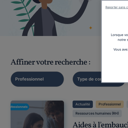
Reporter sans c
Élect
Lorsque vou
notre 
Vous avez
Affiner votre recherche :
Actualité
Professionnel
Ressources humaines (RH)
Aides à l'embauc