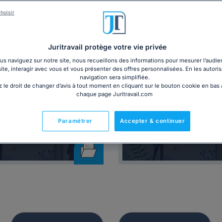
vention collective à jour des derniers accords, ainsi que des mo
hoisir
Juritravail protège votre vie privée
s naviguez sur notre site, nous recueillons des informations pour mesurer l’audie
site, interagir avec vous et vous présenter des offres personnalisées. En les autoris
navigation sera simplifiée.
 le droit de changer d’avis à tout moment en cliquant sur le bouton cookie en bas
chaque page Juritravail.com
Dossier
Affichage
 du salarié inapte au
Panneau d'affic
Paramétrer
Accepter & continuer
travail
obligatoire 20