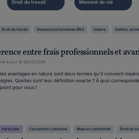
Droit du travail
Ressources humaines (RH)
Salaire
Salaire, prime
férence entre frais professionnels et ava
is à jour le 16/02/2026
 les avantages en nature sont deux termes qu'il convient impéra
gles. Quelles sont leur définition exacte ? À quoi corresponden
e point pour vous !
Particulier
Convention collective
Mise en conformité
Droit du tr