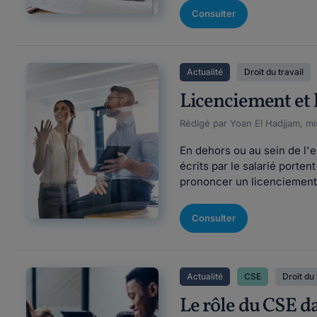
Consulter
Actualité
Droit du travail
Licenciement et li
Rédigé par Yoan El Hadjjam, mi
En dehors ou au sein de l'
écrits par le salarié porten
prononcer un licenciement di
Consulter
Actualité
CSE
Droit du 
Le rôle du CSE da