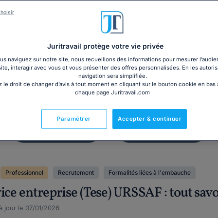
Dossier
Affichage
hoisir
 du salarié inapte au
Panneau d'affic
travail
obligatoire 20
Juritravail protège votre vie privée
s naviguez sur notre site, nous recueillons des informations pour mesurer l’audie
site, interagir avec vous et vous présenter des offres personnalisées. En les autoris
navigation sera simplifiée.
 le droit de changer d’avis à tout moment en cliquant sur le bouton cookie en bas
chaque page Juritravail.com
Paramétrer
Accepter & continuer
Professionnel
Recrutement
Formalités liées à l'embauche
ice entreprise (Tese) URSSAF : tout savo
à jour le 07/01/2026