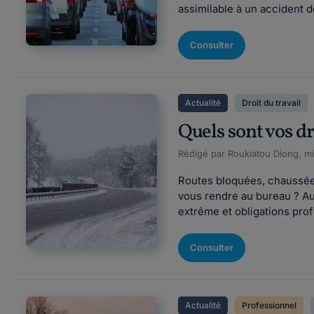
assimilable à un accident de
Consulter
Actualité
Droit du travail
Quels sont vos dr
Rédigé par Roukiatou Diong, mi
Routes bloquées, chaussées g
vous rendre au bureau ? Au
extrême et obligations prof
Consulter
Actualité
Professionnel