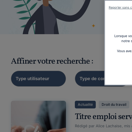
Reporter sans c
Droits
Lorsque vou
notre 
Vous avez
Affiner votre recherche :
Actualité
Droit du travail
Titre emploi serv
Rédigé par Alice Lachaise, mis 