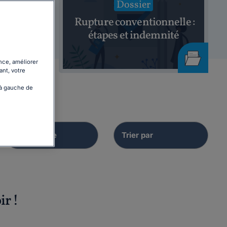
Dossier
hage
Rupture conventionnelle :
26
étapes et indemnité
nce, améliorer
ant, votre
 à gauche de
ir !