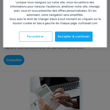
Lorsque vous naviguez sur notre site, nous recueillons des
Rédigé par Caroline Audenaert Filliol, mis à jour le 25/02/2026
informations pour mesurer l’audience, améliorer notre site, interagir
avec vous et vous présenter des offres personnalisées. En les
La rupture conventionnelle, mode spécifique de cessation
autorisant, votre navigation sera simplifiée.
Vous avez le droit de changer d’avis à tout moment en cliquant sur le
du contrat de travail, nécessite l'accord des deux parties.
bouton cookie en bas à gauche de chaque page Juritravail.com
Avant de la conclure, l'employeur doit rencontrer le salarié
au cours d'au moins un entretien. Convocation,
formalisme, assistance, signature de la convention, etc. :
Paramétrer
Accepter & continuer
voici les points à connaître afin que cet entretien de
rupture conventionnelle se déroule dans les...
Consulter