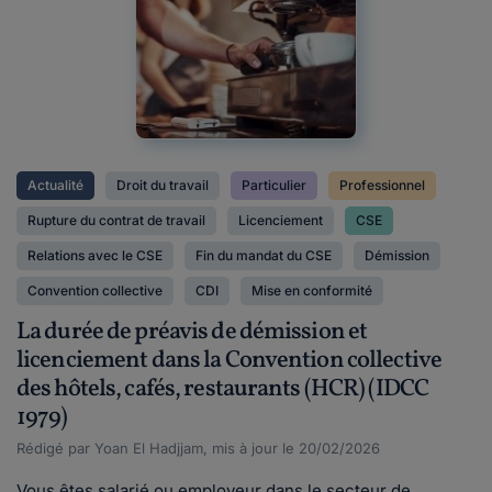
Actualité
Droit du travail
Particulier
Professionnel
Rupture du contrat de travail
Licenciement
CSE
Relations avec le CSE
Fin du mandat du CSE
Démission
Convention collective
CDI
Mise en conformité
La durée de préavis de démission et
licenciement dans la Convention collective
des hôtels, cafés, restaurants (HCR) (IDCC
1979)
Rédigé par Yoan El Hadjjam, mis à jour le 20/02/2026
Vous êtes salarié ou employeur dans le secteur de