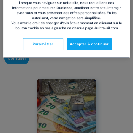
Lorsque vous naviguez sur notre site, nous recueillons des
informations pour mesurer l’audience, améliorer notre site, interagir
Le budget du Comité Social et Économique (CSE) lié aux
avec vous et vous présenter des offres personnalisées. En les
activités sociales et culturelles peut permettre aux élus
autorisant, votre navigation sera simplifiée.
d'offrir quelques cadeaux aux salariés de l'entreprise.
Vous avez le droit de changer d’avis à tout moment en cliquant sur le
bouton cookie en bas à gauche de chaque page Juritravail.com
Pourquoi ne pas en profiter pour leur offrir des chocolats
à l'occasion des fêtes de Noël ? Découvrez de quel
budget vous disposez à cette occasion.
Paramétrer
Accepter & continuer
Consulter