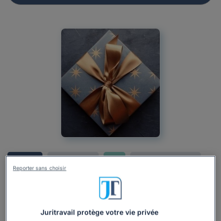
Actualité
Droit du travail
CSE
Relations avec le CSE
Reporter sans choisir
Moyens du CSE
Avec quel budget le CSE peut-il offrir des
chocolats de Noël aux salariés ?
Juritravail protège votre vie privée
Rédigé par Alice Lachaise, mis à jour le 15/12/2025