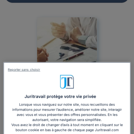
Reporter sans choisir
Juritravail protège votre vie privée
Actualité
Droit du travail
Particulier
Lorsque vous naviguez sur notre site, nous recueillons des
Santé, hygiène, sécurité
Médecine du travail
informations pour mesurer l’audience, améliorer notre site, interagir
Visite de pré-reprise : 5 infos à connaître
avec vous et vous présenter des offres personnalisées. En les
autorisant, votre navigation sera simplifiée.
Vous avez le droit de changer d’avis à tout moment en cliquant sur le
Rédigé par Paul Augustin Cissé, mis à jour le 10/12/2025
bouton cookie en bas à gauche de chaque page Juritravail.com