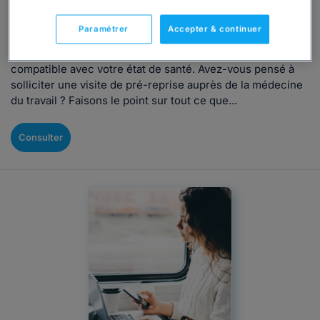
Vous êtes en arrêt de travail depuis plus de 30 jours ? À
l’approche de votre retour dans l’entreprise, vous vous
Paramétrer
Accepter & continuer
interrogez peut-être sur les aménagements ou
adaptations nécessaires à votre poste pour qu’il soit
compatible avec votre état de santé. Avez-vous pensé à
solliciter une visite de pré-reprise auprès de la médecine
du travail ? Faisons le point sur tout ce que...
Consulter