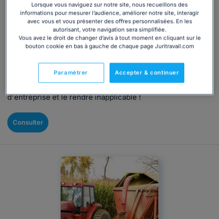
savoir !
Lorsque vous naviguez sur notre site, nous recueillons des
informations pour mesurer l’audience, améliorer notre site, interagir
Rédigé par Alice Lachaise, mis à jour le 28/01/2026
avec vous et vous présenter des offres personnalisées. En les
autorisant, votre navigation sera simplifiée.
Votre accord d'entreprise négocié et conclu avec les
Vous avez le droit de changer d’avis à tout moment en cliquant sur le
organisations syndicales représentatives ne correspond
bouton cookie en bas à gauche de chaque page Juritravail.com
plus aux besoins de votre entreprise, de vos salariés, ni
même à l'évolution de votre structure. Vous souhaitez
Paramétrer
Accepter & continuer
donc y mettre un terme. Découvrez, sans plus attendre,
tout ce qu'il faut savoir pour dénoncer un accord
d'entreprise et le rendre inapplicable !
Consulter