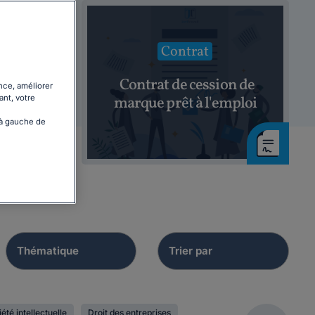
Contrat
9 : les
Contrat de cession de
nce, améliorer
ant, votre
ielles
marque prêt à l'emploi
 à gauche de
été intellectuelle
Droit des entreprises