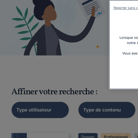
Reporter sans c
Factu
Lorsque vou
réfor
notre 
Vous avez
Affiner votre recherche :
Dossier
Professionnel