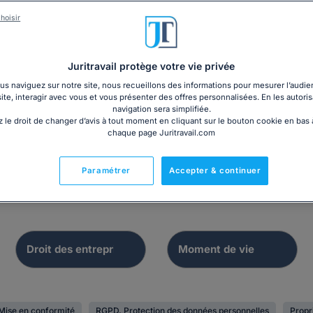
hoisir
Dossier
Dossier
Juritravail protège votre vie privée
ration électronique :
Bail commercial 3/6/
s naviguez sur notre site, nous recueillons des informations pour mesurer l’audie
me 2026 et mise en
site, interagir avec vous et vous présenter des offres personnalisées. En les autoris
informations essent
conformité
navigation sera simplifiée.
 le droit de changer d’avis à tout moment en cliquant sur le bouton cookie en bas
chaque page Juritravail.com
Paramétrer
Accepter & continuer
Mise en conformité
RGPD, Protection des données personnelles
Propri