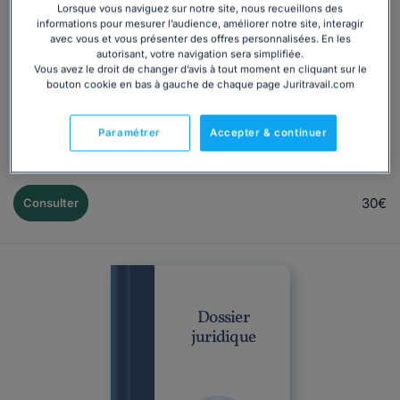
Lorsque vous naviguez sur notre site, nous recueillons des
informations pour mesurer l’audience, améliorer notre site, interagir
Connaître le fonctionnement du CSE pour remplir vos
avec vous et vous présenter des offres personnalisées. En les
autorisant, votre navigation sera simplifiée.
missions de représentant du personnel Obligatoire dans
Vous avez le droit de changer d’avis à tout moment en cliquant sur le
toute entreprise dont l'effectif atteint au moins onze
bouton cookie en bas à gauche de chaque page Juritravail.com
salariés sur une période de douze mois consécutifs, le
comité social et économique (CSE) est une instance de
Paramétrer
Accepter & continuer
représentation du personnel. Pour que le comité puisse
exercer ses missions et fonctionner correctement, des...
30€
Consulter
Dossier
juridique