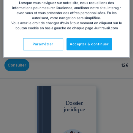
Lorsque vous naviguez sur notre site, nous recueillons des
informations pour mesurer l’audience, améliorer notre site, interagir
Congés payés : connaissez-vous réellement vos droits ?
avec vous et vous présenter des offres personnalisées. En les
Vous faites confiance au décompte de votre employeur…
autorisant, votre navigation sera simplifiée.
mais savez-vous réellement comment sont calculés vos
Vous avez le droit de changer d’avis à tout moment en cliquant sur le
bouton cookie en bas à gauche de chaque page Juritravail.com
congés payés ? 25 jours ouvrés ou 30 jours ouvrables ?
Continuez-vous à en acquérir pendant un arrêt maladie ?
Pouvez-vous reporter des congés si vous tombez malade
Paramétrer
Accepter & continuer
pendant vos vacances ? Le droit aux congés payés...
12€
Consulter
Dossier
juridique