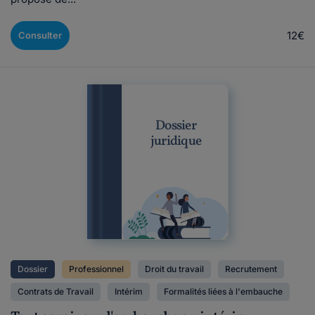
12€
Consulter
Dossier
juridique
Dossier
Professionnel
Droit du travail
Recrutement
Contrats de Travail
Intérim
Formalités liées à l'embauche