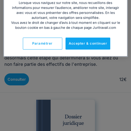
Lorsque vous naviguez sur notre site, nous recueillons des
Rédigé par Caroline Audenaert Filliol, mis à jour le 29/05/2024
informations pour mesurer l’audience, améliorer notre site, interagir
avec vous et vous présenter des offres personnalisées. En les
autorisant, votre navigation sera simplifiée.
Vous avez le droit de changer d’avis à tout moment en cliquant sur le
Recommandations et astuces pour préparer son entretien
bouton cookie en bas à gauche de chaque page Juritravail.com
d'embauche Félicitations, vous êtes en recherche
d'emploi et vous avez surmonté la première étape de la
Paramétrer
Accepter & continuer
sélection ! Votre profil a été retenu par le recruteur qui
vous sollicite pour un entretien d’embauche. C'est
désormais cette étape qui déterminera si vous allez ou
non faire partie des effectifs de l'entreprise.
12€
Consulter
Dossier
juridique