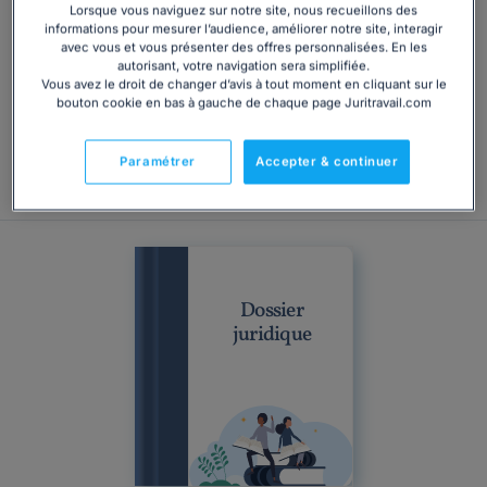
Lorsque vous naviguez sur notre site, nous recueillons des
employeur et êtes en désaccord avec le motif invoqué,
informations pour mesurer l’audience, améliorer notre site, interagir
mais vous ne savez pas comment faire valoir vos droits
avec vous et vous présenter des offres personnalisées. En les
devant le Conseil de prud'hommes ? Il est vrai que l'issue
autorisant, votre navigation sera simplifiée.
Vous avez le droit de changer d’avis à tout moment en cliquant sur le
d'une procédure judiciaire reste toujours incertaine,
bouton cookie en bas à gauche de chaque page Juritravail.com
quand bien même vous seriez convaincu d'être...
Paramétrer
Accepter & continuer
12€
Consulter
Dossier
juridique