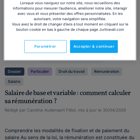
Lorsque vous naviguez sur notre site, nous recueillons des
Dossier
informations pour mesurer l’audience, améliorer notre site, interagir
juridique
avec vous et vous présenter des offres personnalisées. En les
autorisant, votre navigation sera simplifiée.
Vous avez le droit de changer d’avis à tout moment en cliquant sur le
bouton cookie en bas à gauche de chaque page Juritravail.com
Paramétrer
Accepter & continuer
Dossier
Particulier
Droit du travail
Rémunération
Salaire
Salaire de base et variable : comment calculer
sa rémunération ?
Rédigé par Caroline Audenaert Filliol, mis à jour le 30/04/2026
Comprendre les modalités de fixation et de paiement du
salaire Au sens de la loi, la rémunération est constituée du