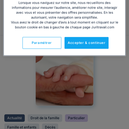
15 janvier 1981, étendue par arrêté du 30 octobre 1981,
Lorsque vous naviguez sur notre site, nous recueillons des
dans leur rédaction issue de l'avenant du 3...
informations pour mesurer l’audience, améliorer notre site, interagir
avec vous et vous présenter des offres personnalisées. En les
autorisant, votre navigation sera simplifiée.
Consulter
Vous avez le droit de changer d’avis à tout moment en cliquant sur le
bouton cookie en bas à gauche de chaque page Juritravail.com
Paramétrer
Accepter & continuer
Actualité
Droit de la famille
Particulier
Famille et enfants
Décès