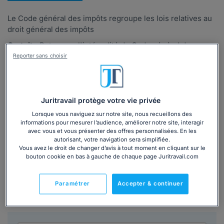
Le Code général des impôts regroupe les lois relatives au
droit général des impôts
Gratuit :
Retrouvez l'intégralité du Code général des
impôts ci-dessous :
Reporter sans choisir
Pour l'application du présent code et de ses annexes, la
société par actions simplifiée est assimilée à une société
anonyme.
Lire la suite
Juritravail protège votre vie privée
Lorsque vous naviguez sur notre site, nous recueillons des
informations pour mesurer l’audience, améliorer notre site, interagir
Pour l'application du présent code et de ses annexes, la
avec vous et vous présenter des offres personnalisées. En les
société par actions simplifiée est assimilée à une société
autorisant, votre navigation sera simplifiée.
Vous avez le droit de changer d’avis à tout moment en cliquant sur le
anonyme.
bouton cookie en bas à gauche de chaque page Juritravail.com
Paramétrer
Accepter & continuer
Recherche d'un article dans
tous les codes