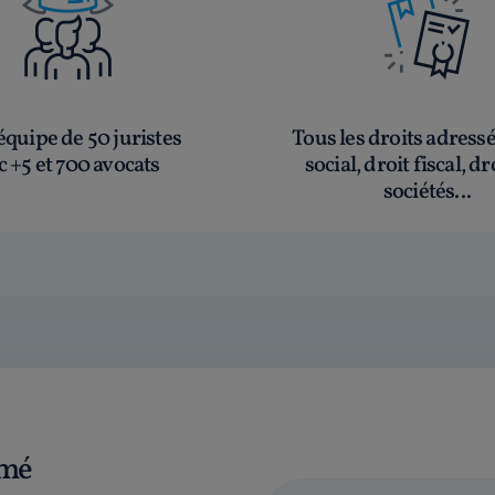
quipe de 50 juristes
Tous les droits adress
c +5 et 700 avocats
social, droit fiscal, dr
sociétés...
rmé