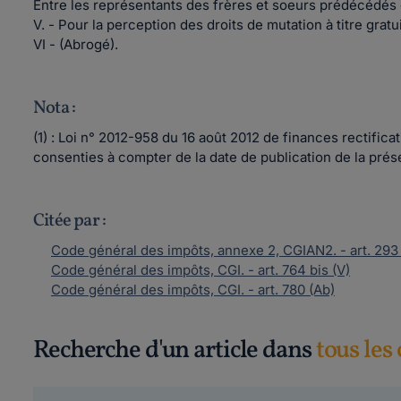
Entre les représentants des frères et soeurs prédécédés o
V. - Pour la perception des droits de mutation à titre grat
VI - (Abrogé).
Nota :
(1) : Loi n° 2012-958 du 16 août 2012 de finances rectifica
consenties à compter de la date de publication de la prése
Citée par :
Code général des impôts, annexe 2, CGIAN2. - art. 293 
Code général des impôts, CGI. - art. 764 bis (V)
Code général des impôts, CGI. - art. 780 (Ab)
Recherche d'un article dans
tous les