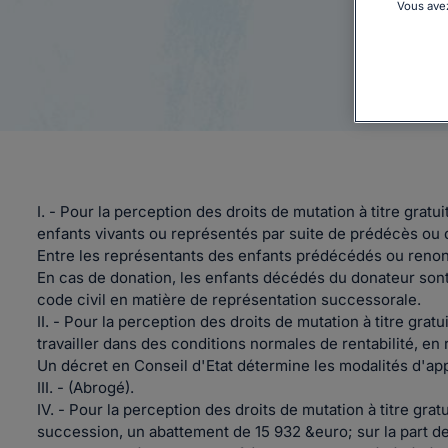
Vous avez
I. - Pour la perception des droits de mutation à titre grat
enfants vivants ou représentés par suite de prédécès ou d
Entre les représentants des enfants prédécédés ou renonça
En cas de donation, les enfants décédés du donateur sont,
code civil en matière de représentation successorale.
II. - Pour la perception des droits de mutation à titre grat
travailler dans des conditions normales de rentabilité, en
Un décret en Conseil d'Etat détermine les modalités d'app
III. - (Abrogé).
IV. - Pour la perception des droits de mutation à titre grat
succession, un abattement de 15 932 &euro; sur la part d