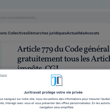
ons Collectives
Démarches juridiques
Actualités
Avocats
Article 779 du Code général
gratuitement tous les Artic
impôts, CGI
hoisir
Index clair et pratique
Entrée en vigueur 2013-01-01
Dernière date de vérification de mise à jour le :
Mercredi 10
Juritravail protège votre vie privée
s naviguez sur notre site, nous recueillons des informations pour mesurer l’audie
site, interagir avec vous et vous présenter des offres personnalisées. En les autoris
Le Code général des impôts regroupe les lois relativ
navigation sera simplifiée.