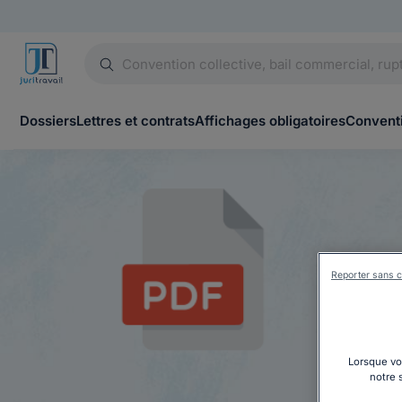
Dossiers
Lettres et contrats
Affichages obligatoires
Conventi
Reporter sans c
Lorsque vou
notre 