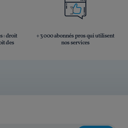
és
: droit
+ 3 000 abonnés pros qui utilisent
oit des
nos services