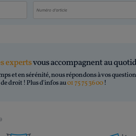
es experts
vous accompagnent au quoti
mps et en sérénité, nous répondons à vos question
de droit ! Plus d'infos au
01 75 75 36 00
!
79