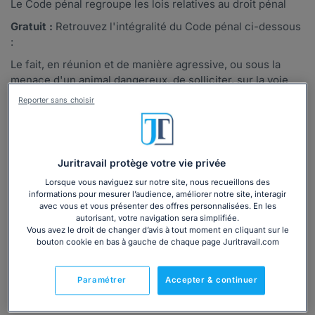
Le Code pénal regroupe les lois relatives au droit pénal
Gratuit :
Retrouvez l'intégralité du Code pénal ci-dessous
:
Le fait, en réunion et de manière agressive, ou sous la
menace d'un animal dangereux, de solliciter, sur la voie
publique, la remise de fonds, de valeurs ou d'un bien est
Reporter sans choisir
puni de six mois d'emprisonnement et de 3 750 euros
d'amende.
Lire la suite
Juritravail protège votre vie privée
Le fait, en réunion et de manière agressive, ou sous la
Lorsque vous naviguez sur notre site, nous recueillons des
menace d'un animal dangereux, de solliciter, sur la voie
informations pour mesurer l’audience, améliorer notre site, interagir
publique, la remise de fonds, de valeurs ou d'un bien est
avec vous et vous présenter des offres personnalisées. En les
autorisant, votre navigation sera simplifiée.
puni de six mois d'emprisonnement et de 3 750 euros
Vous avez le droit de changer d’avis à tout moment en cliquant sur le
d'amende.
bouton cookie en bas à gauche de chaque page Juritravail.com
Paramétrer
Accepter & continuer
Citée par :