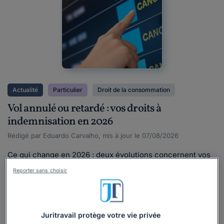
Actualité
Particulier
Droit de la consommation
Vol annulé ou retardé : vos droits à
indemnisation en 2026
Rédigé par Eduardo Carvalho, mis à jour le 07/08/2026
Ce qui change en 2026 : deux évolutions concernent vos
droits cette année : la médiation devient obligatoire avant
Reporter sans choisir
toute action en justice depuis le 7 février 2026 (détails
plus bas), et une réforme du règlement européen a été
adoptée le 7 juillet 2026 mais n'est pas encore en vigueur
(détails en fin d'article). Votre vol est annulé au dernier
Juritravail protège votre vie privée
moment ou cloué au sol pendant des...