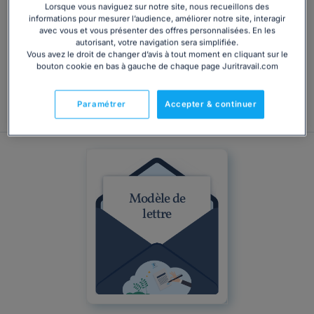
événement vous empêche de respecter vos obligations
Lorsque vous naviguez sur notre site, nous recueillons des
issues de ce contrat. Vous souhaitez donc invoquer cet
informations pour mesurer l’audience, améliorer notre site, interagir
avec vous et vous présenter des offres personnalisées. En les
imprévu afin de vous exonérer de votre responsabilité et
autorisant, votre navigation sera simplifiée.
ainsi éviter toute sanction liées à l'inexécution de votre
Vous avez le droit de changer d’avis à tout moment en cliquant sur le
engagement.
bouton cookie en bas à gauche de chaque page Juritravail.com
3,60€
Consulter
Paramétrer
Accepter & continuer
Modèle de
lettre