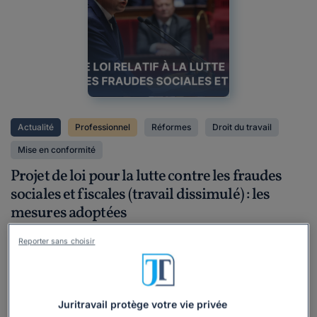
Actualité
Professionnel
Réformes
Droit du travail
Mise en conformité
Projet de loi pour la lutte contre les fraudes
sociales et fiscales (travail dissimulé) : les
mesures adoptées
Rédigé par Yasmine Assous, mis à jour le 13/05/2026
Reporter sans choisir
Le projet de loi pour lutter contre les fraudes sociales et
fiscales, notamment contre le travail dissimulé, a
désormais achevé son parcours parlementaire. Le texte a
Juritravail protège votre vie privée
été définitivement adopté par le Parlement le 11 mai 2026,