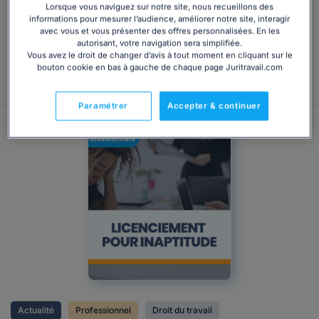
à l’issue de la Commission mixte paritaire. Cette réforme,
Lorsque vous naviguez sur notre site, nous recueillons des
informations pour mesurer l’audience, améliorer notre site, interagir
largement étoffée au fil des débats, comporte désormais
avec vous et vous présenter des offres personnalisées. En les
plus d’une centaine de mesures...
autorisant, votre navigation sera simplifiée.
Vous avez le droit de changer d’avis à tout moment en cliquant sur le
bouton cookie en bas à gauche de chaque page Juritravail.com
Consulter
Paramétrer
Accepter & continuer
Actualité
Professionnel
Droit du travail