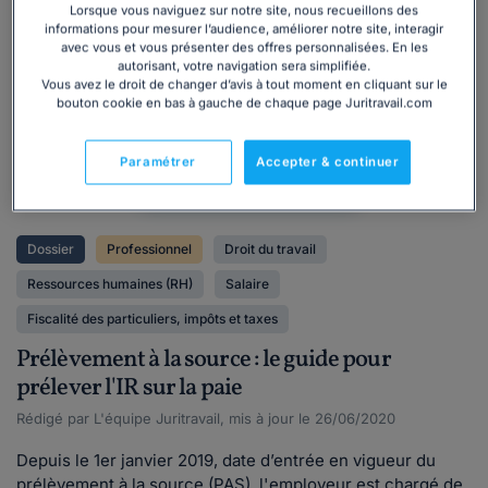
Lorsque vous naviguez sur notre site, nous recueillons des
Dossier
informations pour mesurer l’audience, améliorer notre site, interagir
juridique
avec vous et vous présenter des offres personnalisées. En les
autorisant, votre navigation sera simplifiée.
Vous avez le droit de changer d’avis à tout moment en cliquant sur le
bouton cookie en bas à gauche de chaque page Juritravail.com
Paramétrer
Accepter & continuer
Dossier
Professionnel
Droit du travail
Ressources humaines (RH)
Salaire
Fiscalité des particuliers, impôts et taxes
Prélèvement à la source : le guide pour
prélever l'IR sur la paie
Rédigé par L'équipe Juritravail, mis à jour le 26/06/2020
Depuis le 1er janvier 2019, date d’entrée en vigueur du
prélèvement à la source (PAS), l'employeur est chargé de