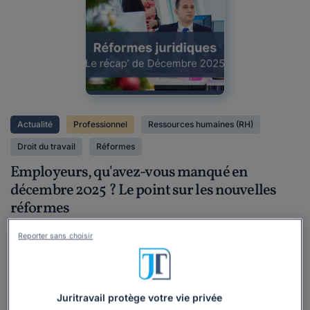
Actualité
Professionnel
Ressources humaines (RH)
Droit du travail
Réformes
Employeurs, qu'avez-vous manqué en
décembre 2025 ? Le point sur les nouvelles
réformes
Rédigé par Yoan El Hadjjam, mis à jour le 02/01/2026
Reporter sans choisir
Vous avez profité des fêtes de fin d'année pour prendre
quelques jours de repos en décembre 2025 ? Vous vous
êtes déconnecté du flux constant d'information pour
Juritravail protège votre vie privée
passer du temps avec vos proches ? Afin de vous aider à