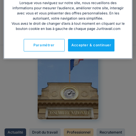
aborder cette rentrée sereinement et vous assurer de
Lorsque vous naviguez sur notre site, nous recueillons des
informations pour mesurer l’audience, améliorer notre site, interagir
n'avoir rien loupé, Juritravail vous propose un récapitulatif
avec vous et vous présenter des offres personnalisées. En les
des nouveautés juridiques du mois de décembre 2025...
autorisant, votre navigation sera simplifiée.
Vous avez le droit de changer d’avis à tout moment en cliquant sur le
bouton cookie en bas à gauche de chaque page Juritravail.com
Consulter
Paramétrer
Accepter & continuer
Actualité
Droit du travail
Professionnel
Recrutement